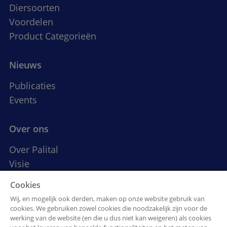
Diersoorten
Voordelen
Product Categorieën
Nieuws
Publicaties
Events
Over ons
Over Palital
Visie
Geschiedenis
Cookies
werken bij Palital
Wij, en mogelijk ook derden, maken op onze website gebruik van
cookies. We gebruiken zowel cookies die noodzakelijk zijn voor de
werking van de website (en die u dus niet kan weigeren) als cookies
Palital Feed Additives B.V.